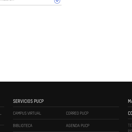
SERVICIOS PUCP
M
L
CAMPUS VIRTUAL
CORREO PUCP
C
TE
BIBLIOTECA
AGENDA PUCP
PO