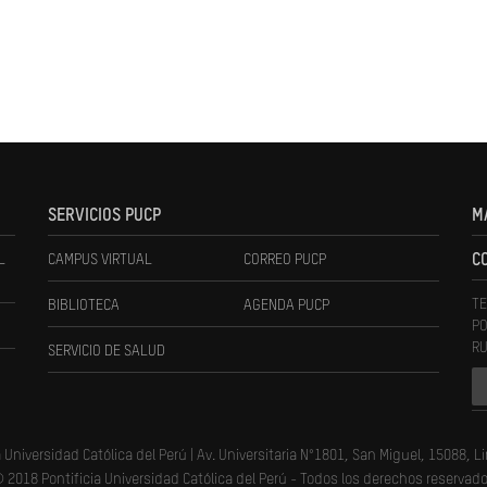
SERVICIOS PUCP
M
L
CAMPUS VIRTUAL
CORREO PUCP
C
TE
BIBLIOTECA
AGENDA PUCP
PO
RU
SERVICIO DE SALUD
a Universidad Católica del Perú | Av. Universitaria N°1801, San Miguel, 15088, L
 2018 Pontificia Universidad Católica del Perú - Todos los derechos reservad