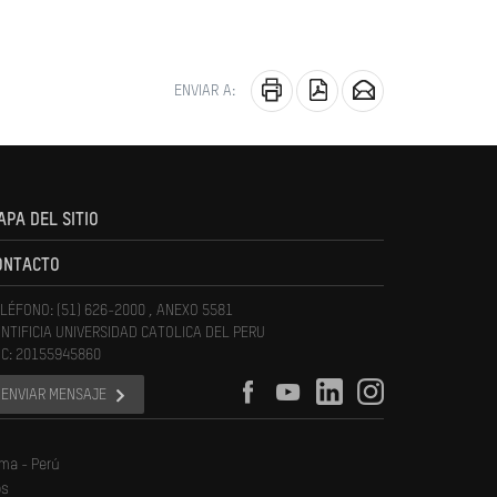
ENVIAR A:
APA DEL SITIO
ONTACTO
LÉFONO: (51) 626-2000 , ANEXO 5581
NTIFICIA UNIVERSIDAD CATOLICA DEL PERU
C: 20155945860
ENVIAR MENSAJE
ima - Perú
os