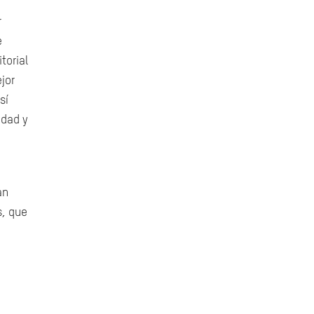
r
e
torial
jor
sí
udad y
an
s, que