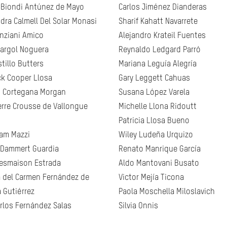
Biondi Antúnez de Mayo
Carlos Jiménez Dianderas
dra Calmell Del Solar Monasi
Sharif Kahatt Navarrete
nziani Amico
Alejandro Krateil Fuentes
argol Noguera
Reynaldo Ledgard Parró
tillo Butters
Mariana Leguía Alegría
ck Cooper Llosa
Gary Leggett Cahuas
 Cortegana Morgan
Susana López Varela
erre Crousse de Vallongue
Michelle Llona Ridoutt
Patricia Llosa Bueno
am Mazzi
Wiley Ludeña Urquizo
 Dammert Guardia
Renato Manrique García
esmaison Estrada
Aldo Mantovani Busato
a del Carmen Fernández de
Victor Mejía Ticona
 Gutiérrez
Paola Moschella Miloslavich
rlos Fernández Salas
Silvia Onnis