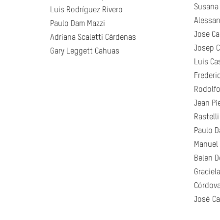
Susana 
Luis Rodríguez Rivero
Alessan
Paulo Dam Mazzi
Jose Ca
Adriana Scaletti Cárdenas
Josep C
Gary Leggett Cahuas
Luis Cas
Frederi
Rodolfo
Jean Pi
Rastelli
Paulo D
Manuel
Belen D
Graciel
Córdova
José Ca