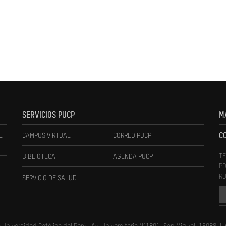
SERVICIOS PUCP
M
L
CAMPUS VIRTUAL
CORREO PUCP
C
TE
BIBLIOTECA
AGENDA PUCP
PO
RU
SERVICIO DE SALUD