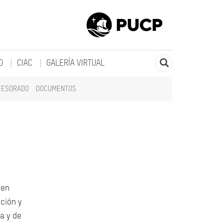
O
CIAC
GALERÍA VIRTUAL
FESORADO
DOCUMENTOS
 en
ación y
a y de