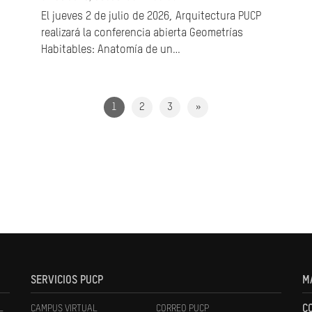
El jueves 2 de julio de 2026, Arquitectura PUCP
realizará la conferencia abierta Geometrías
Habitables: Anatomía de un…
1
2
3
»
SERVICIOS PUCP
M
L
CAMPUS VIRTUAL
CORREO PUCP
C