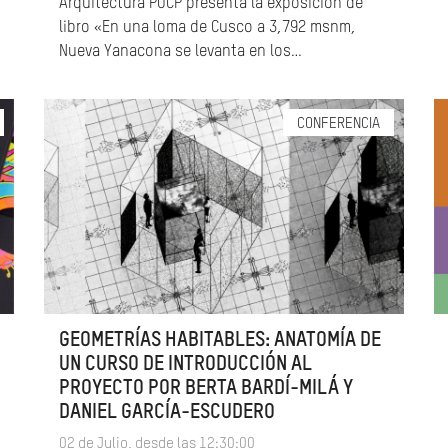
Arquitectura PUCP presenta la exposición de
libro «En una loma de Cusco a 3,792 msnm,
Nueva Yanacona se levanta en los…
CONFERENCIA
GEOMETRÍAS HABITABLES: ANATOMÍA DE
UN CURSO DE INTRODUCCIÓN AL
PROYECTO POR BERTA BARDÍ-MILÁ Y
DANIEL GARCÍA-ESCUDERO
02 de Julio, desde las 12:30:00