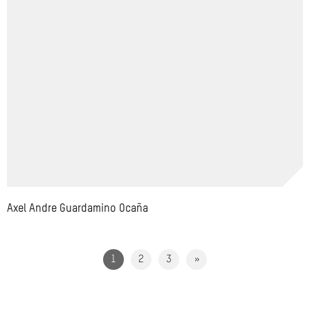
Axel Andre Guardamino Ocaña
1
2
3
»