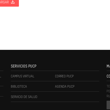
ARGAR
SERVICIOS PUCP
M
L
CAMPUS VIRTUAL
CORREO PUCP
C
TE
BIBLIOTECA
AGENDA PUCP
PO
RU
SERVICIO DE SALUD