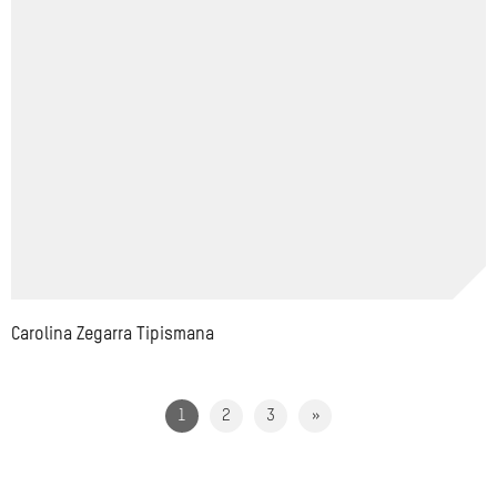
Carolina Zegarra Tipismana
1
2
3
»