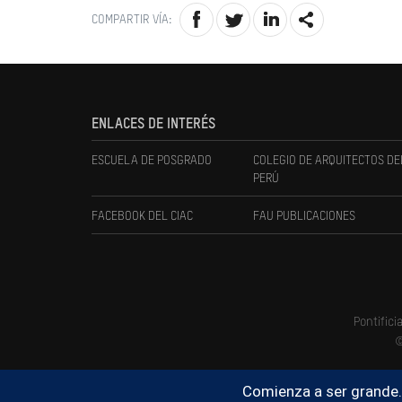
COMPARTIR VÍA:
ENLACES DE INTERÉS
ESCUELA DE POSGRADO
COLEGIO DE ARQUITECTOS DE
PERÚ
FACEBOOK DEL CIAC
FAU PUBLICACIONES
Pontifici
©
Comienza a ser grande.