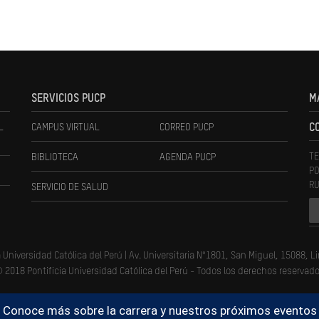
SERVICIOS PUCP
M
L
CAMPUS VIRTUAL
CORREO PUCP
C
TE
BIBLIOTECA
AGENDA PUCP
PO
RU
SERVICIO DE SALUD
a Universidad Católica del Perú | Av. Universitaria N°1801, San Miguel, 15088, L
 2018 Pontificia Universidad Católica del Perú - Todos los derechos reservad
 Conoce más sobre la carrera y nuestros próximos eventos