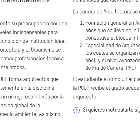
 intelectualmente
humanistas que identifican a 
La carrera de Arquitectura se
Formación general en Ar
mente su preocupación por una
años que se lleva en la 
iveles indispensables para
constituye el bloque intr
condición de institución ideal
Especialidad de Arquitec
itectura y el Urbanismo se
los cuales se organizan 
 formar profesionales técnica
año), y el nivel avanzado
ente probos.
de Fin de Carrera (PFC)
PUCP forma arquitectos que
El estudiante al concluir el p
emente en la disciplina
la PUCP recibe el grado académ
on un riguroso interés por la
arquitecto.
ación global de la
Si quieres matricularte s
l medio ambiente, Asimismo,