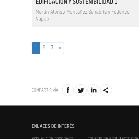
EDIFICACIÓN Y SOSTENIBILIDAD 1
Martín Alonso Montañez Sanabria y Federico
Napoli
1
2
3
»
COMPARTIR VÍA:
ENLACES DE INTERÉS