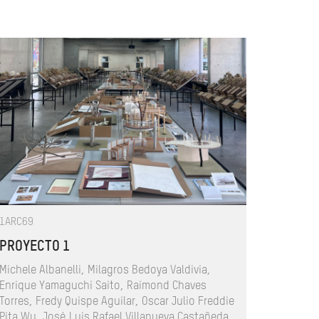
1ARC69
PROYECTO 1
Michele Albanelli, Milagros Bedoya Valdivia,
Enrique Yamaguchi Saito, Raimond Chaves
Torres, Fredy Quispe Aguilar, Oscar Julio Freddie
Pita Wu, José Luis Rafael Villanueva Castañeda,