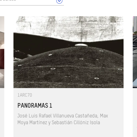
1ARC70
PANORAMAS 1
José Luis Rafael Villanueva Castañeda, Max
Moya Martínez y Sebastián Cillóniz Isola