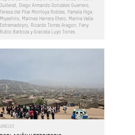
Juillerat, Diego Armando Gonzáles Guerrero,
Teresa del Pilar Montoya Robles, Pamela Higa
Miyashiro, Marines Herrera Otero, Marina Vella
Estremadoyro, Ricardo Torres Aragon, Fany
Rubio Barboza y Graciela Luyo Torres
URB103