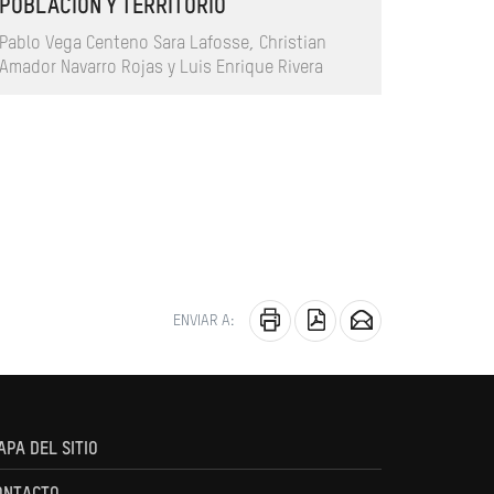
POBLACIÓN Y TERRITORIO
Pablo Vega Centeno Sara Lafosse, Christian
Amador Navarro Rojas y Luis Enrique Rivera
ENVIAR A:
APA DEL SITIO