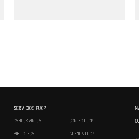
SERVICIOS PUCP
M
L
CAMPUS VIRTUAL
CORREO PUCP
C
TE
BIBLIOTECA
AGENDA PUCP