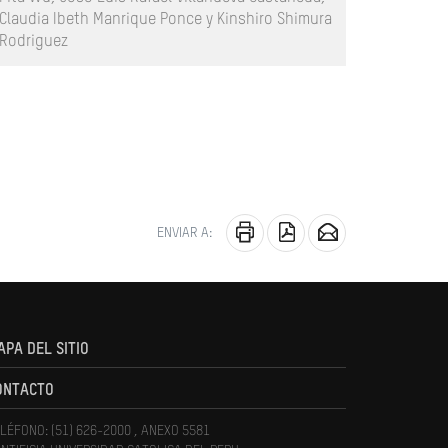
Claudia Ibeth Manrique Ponce y Kinshiro Shimura
Rodriguez
ENVIAR A:
APA DEL SITIO
ONTACTO
LÉFONO: (51) 626-2000 , ANEXO 5581