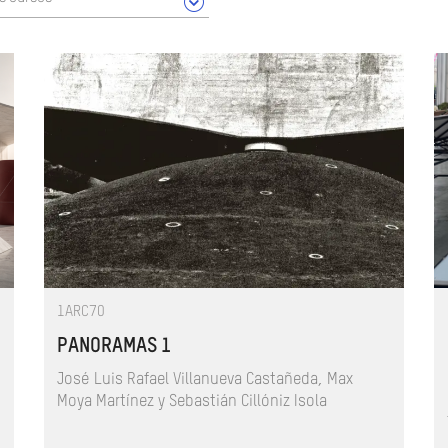
1ARC70
PANORAMAS 1
José Luis Rafael Villanueva Castañeda, Max
Moya Martínez y Sebastián Cillóniz Isola