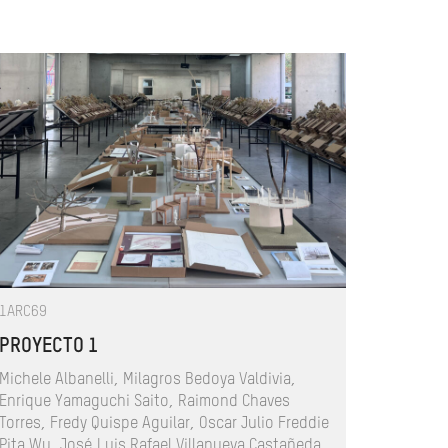
1ARC69
PROYECTO 1
Michele Albanelli, Milagros Bedoya Valdivia,
Enrique Yamaguchi Saito, Raimond Chaves
Torres, Fredy Quispe Aguilar, Oscar Julio Freddie
Pita Wu, José Luis Rafael Villanueva Castañeda,