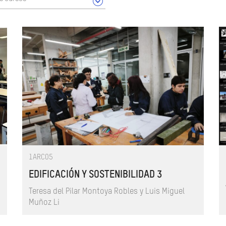
1ARC05
EDIFICACIÓN Y SOSTENIBILIDAD 3
Teresa del Pilar Montoya Robles y Luis Miguel
Muñoz Li