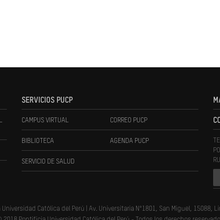
SERVICIOS PUCP
M
L
CAMPUS VIRTUAL
CORREO PUCP
C
TE
BIBLIOTECA
AGENDA PUCP
PO
RU
SERVICIO DE SALUD
a Universidad Católica del Perú | Av. Universitaria N°1801, San Miguel, 15088, L
 2018 Pontificia Universidad Católica del Perú - Todos los derechos reservad