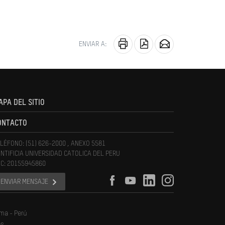
ENVIAR A:
APA DEL SITIO
ONTACTO
LÉFONO: (51) 626-2000 , ANEXO 5581
NTIFICIA UNIVERSIDAD CATOLICA DEL PERU
C: 20155945860
ENVIAR MENSAJE
ima - Perú
os