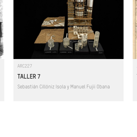
ARC227
TALLER 7
Sebastián Cillóniz Isola y Manuel Fujii Obana