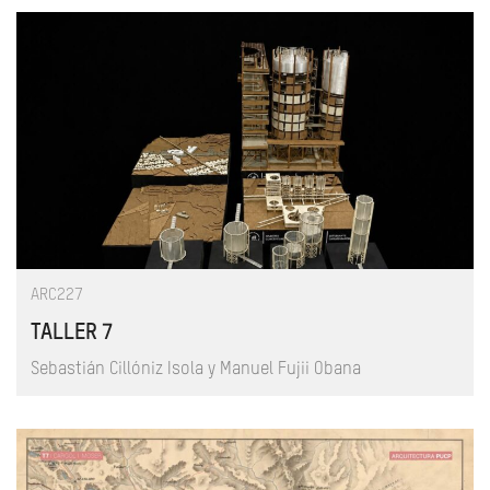
ARC227
TALLER 7
Sebastián Cillóniz Isola y Manuel Fujii Obana