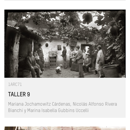
1ARC71
TALLER 9
Mariana Jochamowitz Cárdenas, Nicolás Alfonso Rivera
Bianchi y Marina Isabella Gubbins Uccelli