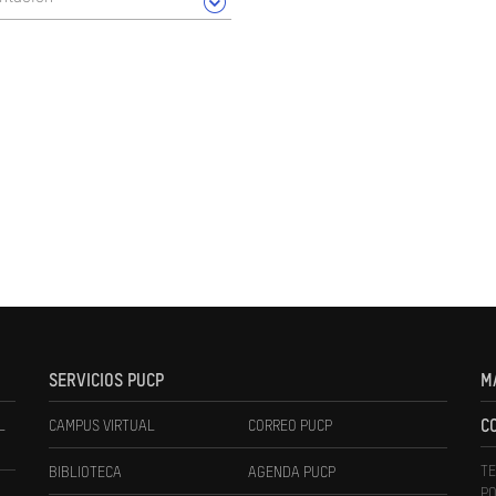
SERVICIOS PUCP
M
L
CAMPUS VIRTUAL
CORREO PUCP
C
TE
BIBLIOTECA
AGENDA PUCP
PO