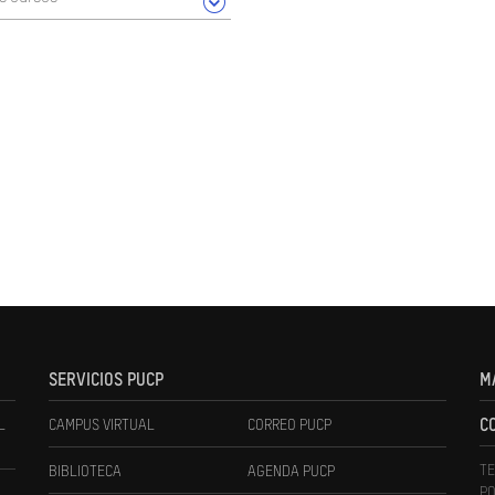
SERVICIOS PUCP
M
L
CAMPUS VIRTUAL
CORREO PUCP
C
TE
BIBLIOTECA
AGENDA PUCP
PO