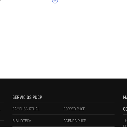
SERVICIOS PUCP
M
L
CAMPUS VIRTUAL
CORREO PUCP
C
TE
BIBLIOTECA
AGENDA PUCP
PO