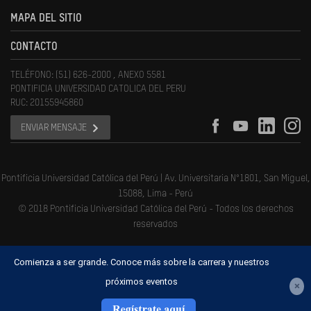
MAPA DEL SITIO
CONTACTO
TELÉFONO: (51) 626-2000 , ANEXO 5581
PONTIFICIA UNIVERSIDAD CATOLICA DEL PERU
RUC: 20155945860
ENVIAR MENSAJE
Pontificia Universidad Católica del Perú | Av. Universitaria N°1801, San Miguel,
15088, Lima - Perú
© 2018 Pontificia Universidad Católica del Perú - Todos los derechos
reservados
Comienza a ser grande. Conoce más sobre la carrera y nuestros
próximos eventos
×