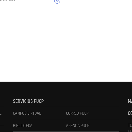
SERVICIOS PUCP
M
L
CAMPUS VIRTUAL
CORREO PUCP
C
TE
BIBLIOTECA
AGENDA PUCP
PO