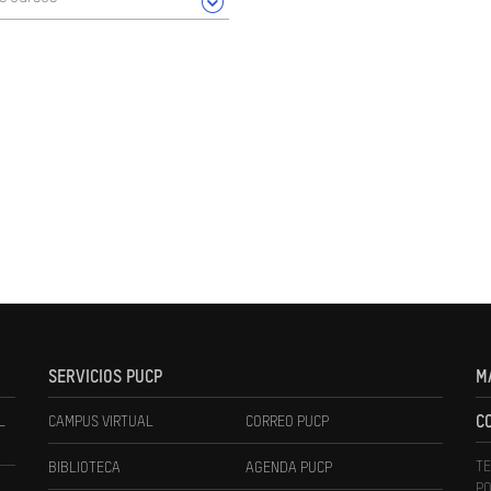
SERVICIOS PUCP
M
L
CAMPUS VIRTUAL
CORREO PUCP
C
TE
BIBLIOTECA
AGENDA PUCP
PO