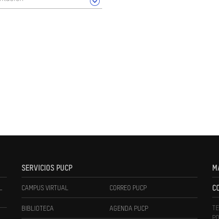
SERVICIOS PUCP
M
L
CAMPUS VIRTUAL
CORREO PUCP
C
TE
BIBLIOTECA
AGENDA PUCP
PO