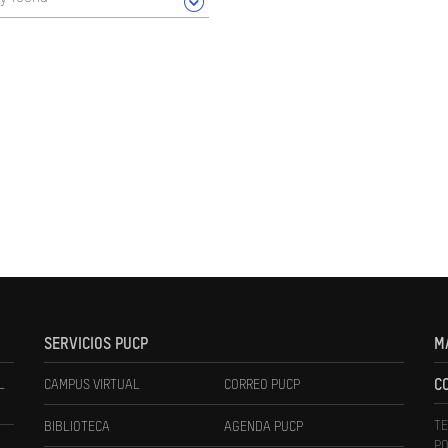
SERVICIOS PUCP
M
L
CAMPUS VIRTUAL
CORREO PUCP
C
TE
BIBLIOTECA
AGENDA PUCP
PO