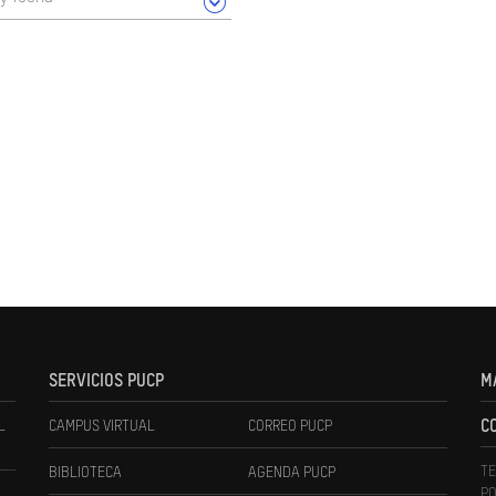
SERVICIOS PUCP
M
L
CAMPUS VIRTUAL
CORREO PUCP
C
TE
BIBLIOTECA
AGENDA PUCP
PO