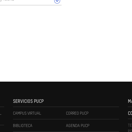
SERVICIOS PUCP
M
L
CAMPUS VIRTUAL
CORREO PUCP
C
TE
BIBLIOTECA
AGENDA PUCP
PO