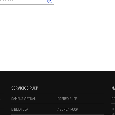
SERVICIOS PUCP
M
L
CAMPUS VIRTUAL
CORREO PUCP
C
TE
BIBLIOTECA
AGENDA PUCP
PO