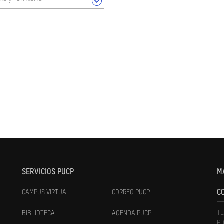
SERVICIOS PUCP
M
L
CAMPUS VIRTUAL
CORREO PUCP
C
TE
BIBLIOTECA
AGENDA PUCP
PO