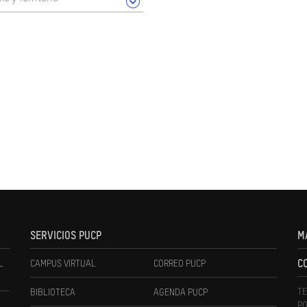
SERVICIOS PUCP
M
L
CAMPUS VIRTUAL
CORREO PUCP
C
TE
BIBLIOTECA
AGENDA PUCP
PO