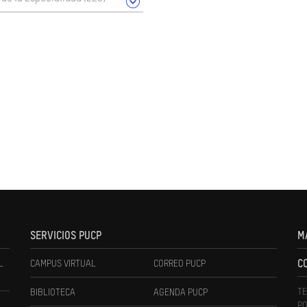
SERVICIOS PUCP
M
L
CAMPUS VIRTUAL
CORREO PUCP
C
TE
BIBLIOTECA
AGENDA PUCP
PO