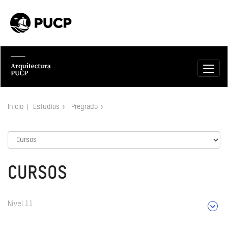
Inicio
Estudios
Pregrado
CURSOS
Nivel 11