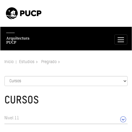
Inicio
Estudios
Pregrado
CURSOS
Nivel 11