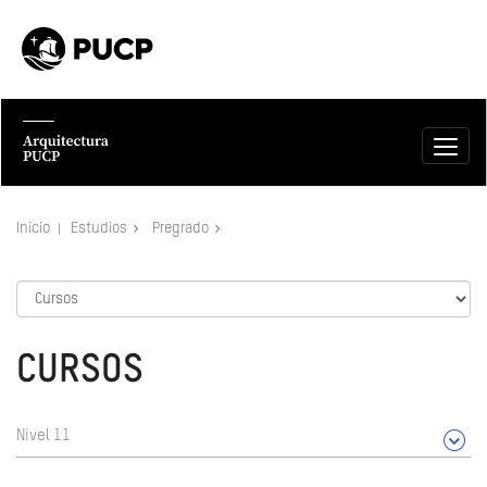
Inicio
Estudios
Pregrado
CURSOS
Nivel 11