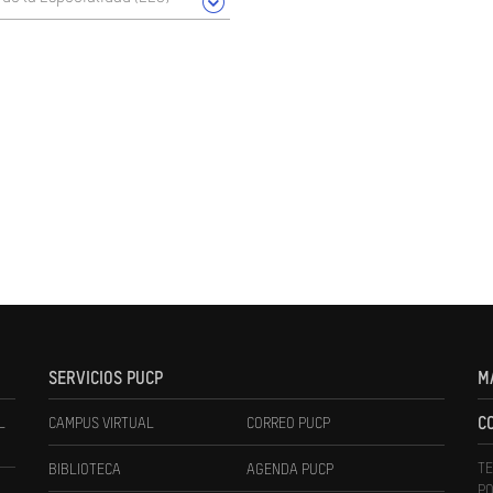
SERVICIOS PUCP
M
L
CAMPUS VIRTUAL
CORREO PUCP
C
TE
BIBLIOTECA
AGENDA PUCP
PO