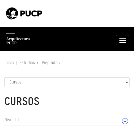
Inicio
Estudios
Pregrado
CURSOS
Nivel 11