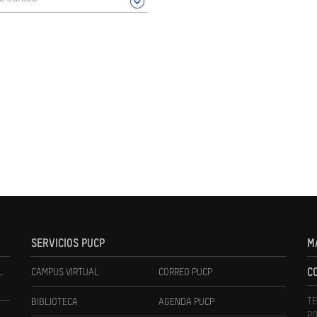
SERVICIOS PUCP
M
L
CAMPUS VIRTUAL
CORREO PUCP
C
TE
BIBLIOTECA
AGENDA PUCP
PO