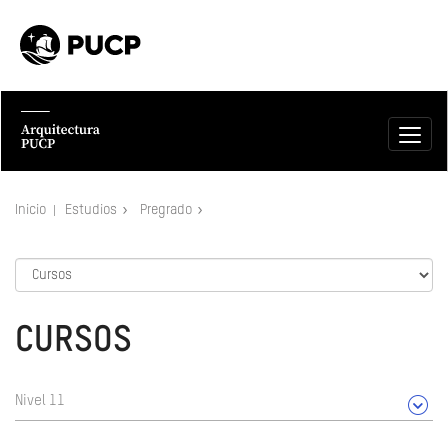
Inicio
Estudios
Pregrado
CURSOS
Nivel 11