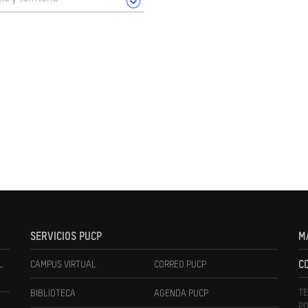
SERVICIOS PUCP
M
L
CAMPUS VIRTUAL
CORREO PUCP
C
TE
BIBLIOTECA
AGENDA PUCP
PO