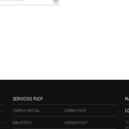
SERVICIOS PUCP
M
L
CAMPUS VIRTUAL
CORREO PUCP
C
TE
BIBLIOTECA
AGENDA PUCP
PO