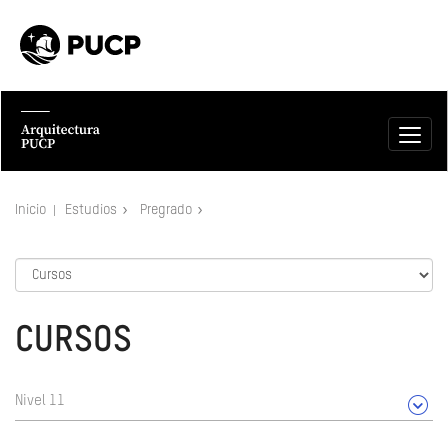
Inicio
Estudios
Pregrado
CURSOS
Nivel 11