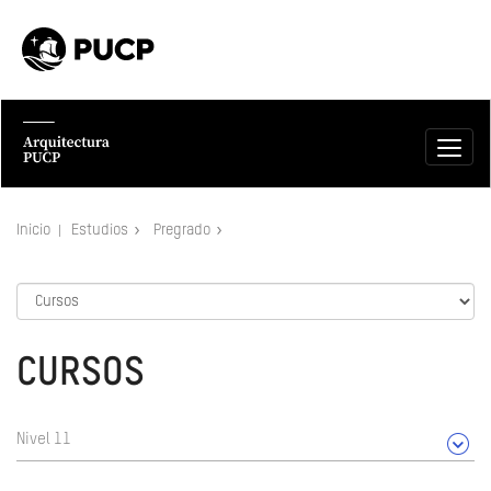
Inicio
Estudios
Pregrado
CURSOS
Nivel 11