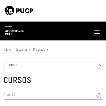
Inicio
Estudios
Pregrado
CURSOS
Nivel 11