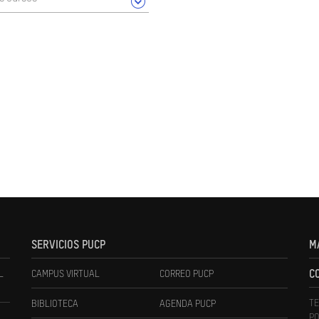
SERVICIOS PUCP
M
L
CAMPUS VIRTUAL
CORREO PUCP
C
TE
BIBLIOTECA
AGENDA PUCP
PO