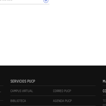
SERVICIOS PUCP
M
L
CAMPUS VIRTUAL
CORREO PUCP
C
TE
BIBLIOTECA
AGENDA PUCP
PO