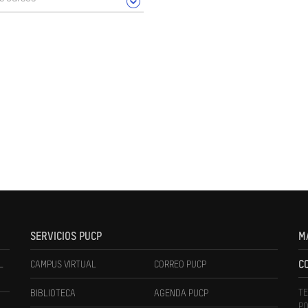
SERVICIOS PUCP
M
L
CAMPUS VIRTUAL
CORREO PUCP
C
TE
BIBLIOTECA
AGENDA PUCP
PO