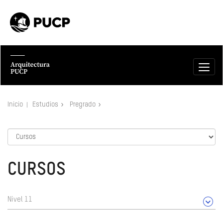
Inicio
Estudios
Pregrado
CURSOS
Nivel 11