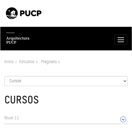
Inicio
Estudios
Pregrado
CURSOS
Nivel 11