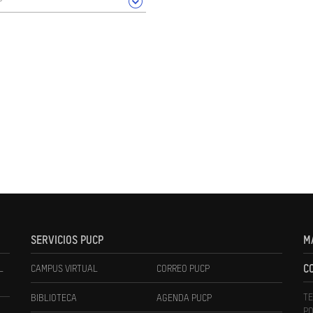
SERVICIOS PUCP
M
L
CAMPUS VIRTUAL
CORREO PUCP
C
TE
BIBLIOTECA
AGENDA PUCP
PO