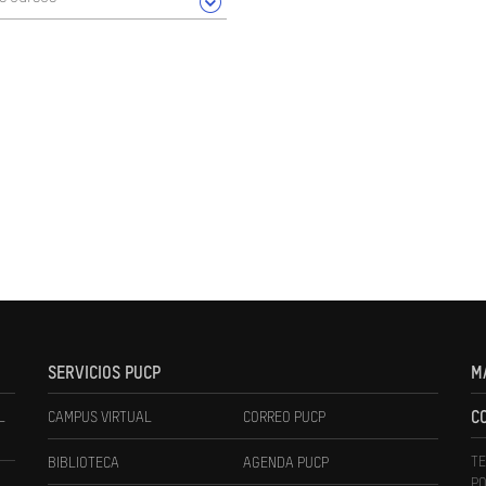
SERVICIOS PUCP
M
L
CAMPUS VIRTUAL
CORREO PUCP
C
TE
BIBLIOTECA
AGENDA PUCP
PO