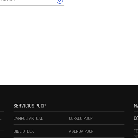
SERVICIOS PUCP
M
L
CAMPUS VIRTUAL
CORREO PUCP
C
TE
BIBLIOTECA
AGENDA PUCP
PO