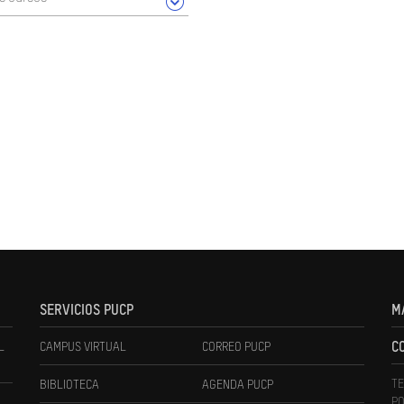
SERVICIOS PUCP
M
L
CAMPUS VIRTUAL
CORREO PUCP
C
TE
BIBLIOTECA
AGENDA PUCP
PO