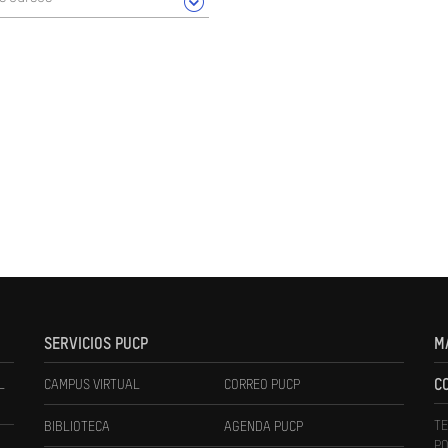
SERVICIOS PUCP
M
L
CAMPUS VIRTUAL
CORREO PUCP
C
TE
BIBLIOTECA
AGENDA PUCP
PO