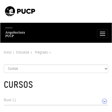
Inicio
Estudios
Pregrado
CURSOS
Nivel 11